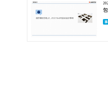
20
包
事