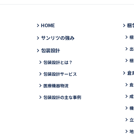
HOME
梱
サンリツの強み
梱
出
包装設計
梱
包装設計とは？
倉
包装設計サービス
倉
医療機器物流
成
包装設計の主な事例
機
立
地