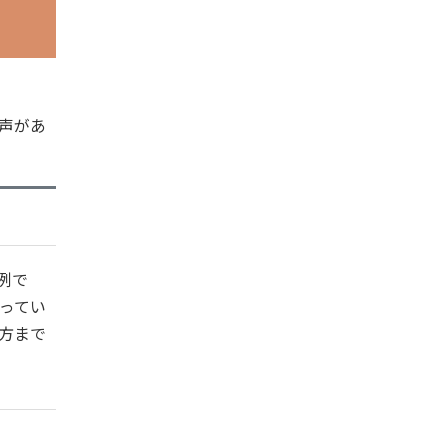
声があ
例で
ってい
方まで