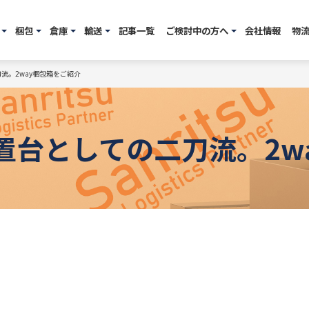
梱包
倉庫
輸送
記事一覧
ご検討中の方へ
会社情報
物
流。2way梱包箱をご紹介
置台としての二刀流。2w