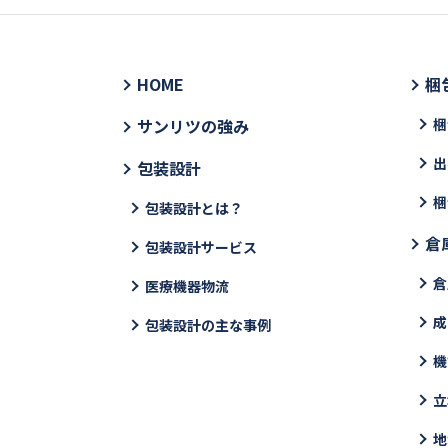
HOME
梱
サンリツの強み
梱
出
包装設計
梱
包装設計とは？
倉
包装設計サービス
倉
医療機器物流
成
包装設計の主な事例
機
立
地