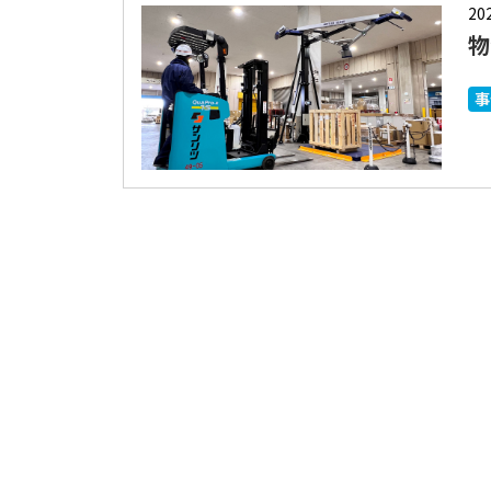
20
物
事